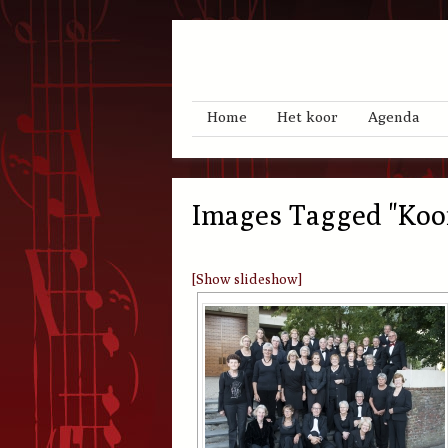
Menu
Skip to content
Home
Het koor
Agenda
Images Tagged "koo
[Show slideshow]